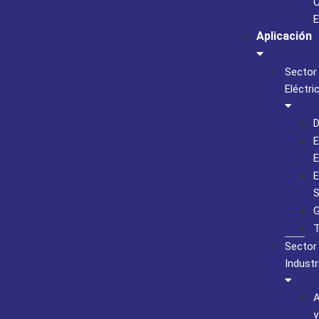
C
E
Aplicación
Sector
Eléctri
D
E
E
E
S
G
T
Sector
Industr
A
y