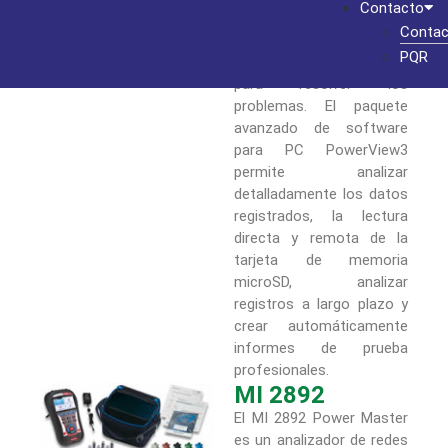
Contacto
usuario y le permiten
Contac
tener una visión general
PQR
de los datos más rápida
para resolver los
problemas. El paquete
avanzado de software
para PC PowerView3
permite analizar
detalladamente los datos
registrados, la lectura
directa y remota de la
tarjeta de memoria
microSD, analizar
registros a largo plazo y
crear automáticamente
informes de prueba
profesionales.
MI 2892
El MI 2892 Power Master
es un analizador de redes