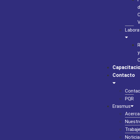
d
C
Labora
R
y
C
Capacitaci
Contacto
Contac
PQR
Erasmus
Acerca
Nuestr
Trabaj
Noticia