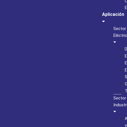
C
E
Aplicación
Sector
Eléctri
D
E
E
E
S
G
T
Sector
Industr
A
y