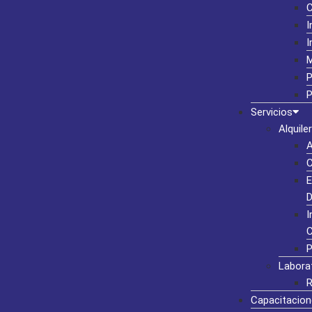
I
I
M
P
P
Servicios
Alquiler
A
C
E
D
I
C
P
Labora
R
Capacitacion