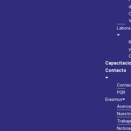
d
C
Labora
R
y
C
Capacitaci
Contacto
Contac
PQR
Erasmus
Acerca
Nuestr
Trabaj
Noticia