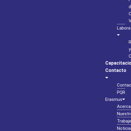
d
C
Labora
R
y
C
Capacitaci
Contacto
Contac
PQR
Erasmus
Acerca
Nuestr
Trabaj
Noticia