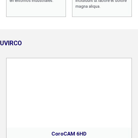
en entornos industriales.
incididunt ut labore et dolore
magna aliqua.
UVIRCO
CoroCAM 6HD