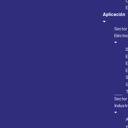
C
E
Aplicación
Sector
Eléctri
D
E
E
E
S
G
T
Sector
Industr
A
y