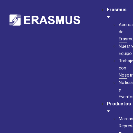
Erasmus
Acerca
de
Erasm
Nuestr
Equipo
Trabaj
con
Nosotr
Noticia
y
Evento
Productos
Marca
Repres