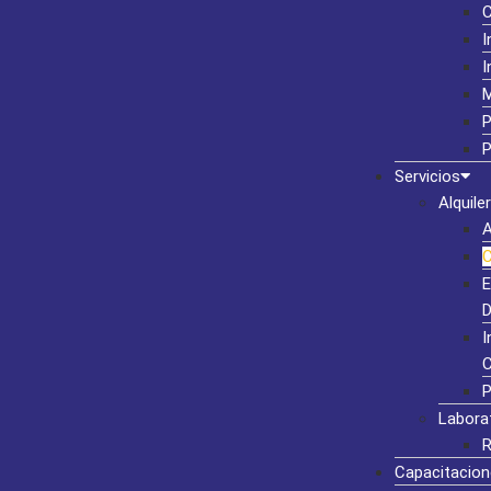
I
I
M
P
P
Servicios
Alquiler
A
C
E
D
I
C
P
Labora
R
Capacitacion