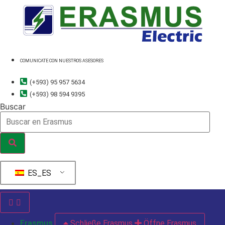
Ir
al
contenido
COMUNICATE CON NUESTROS ASESORES
(+593) 95 957 5634
(+593) 98 594 9395
Buscar
ES_ES
Erasmus
Schließe Erasmus
Öffne Erasmus