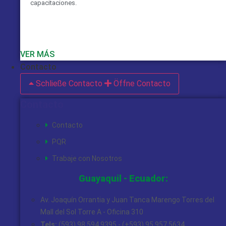
capacitaciones.
VER MÁS
Contacto
Schließe Contacto
Öffne Contacto
Contacto
Contacto
PQR
Trabaje con Nosotros
Guayaquil - Ecuador:
Av. Joaquín Orrantia y Juan Tanca Marengo Torres del
Mall del Sol Torre A - Oficina 310
Tels:
(593) 98 594 9395 - (+593) 95 957 5634