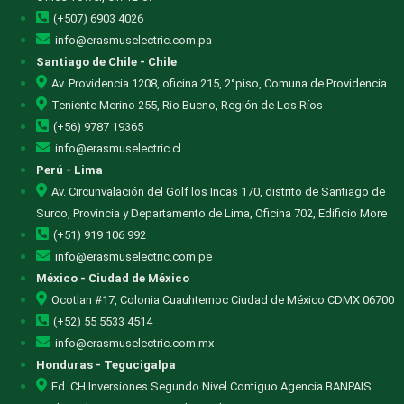
(+507) 6903 4026
info@erasmuselectric.com.pa
Santiago de Chile - Chile
Av. Providencia 1208, oficina 215, 2°piso, Comuna de Providencia
Teniente Merino 255, Rio Bueno, Región de Los Ríos
(+56) 9787 19365
info@erasmuselectric.cl
Perú - Lima
Av. Circunvalación del Golf los Incas 170, distrito de Santiago de
Surco, Provincia y Departamento de Lima, Oficina 702, Edificio More
(+51) 919 106 992
info@erasmuselectric.com.pe
México - Ciudad de México
Ocotlan #17, Colonia Cuauhtemoc Ciudad de México CDMX 06700
(+52) 55 5533 4514
info@erasmuselectric.com.mx
Honduras - Tegucigalpa
Ed. CH Inversiones Segundo Nivel Contiguo Agencia BANPAIS