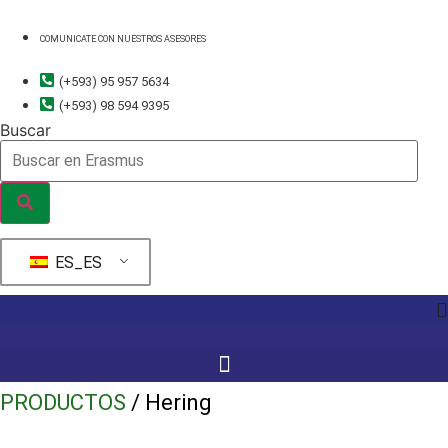
Ir
al
COMUNICATE CON NUESTROS ASESORES
contenido
(+593) 95 957 5634
(+593) 98 594 9395
Buscar
ES_ES
PRODUCTOS
/ Hering