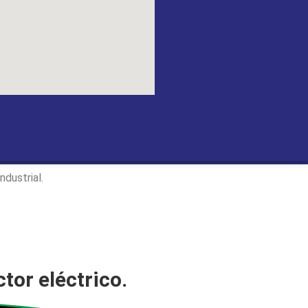
TOREO EN
dustrial.
ctor eléctrico.