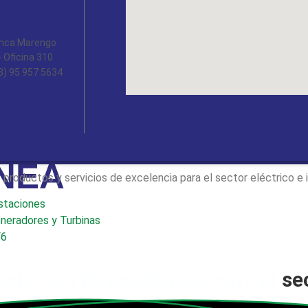
Tanca Marengo
- Oficina 310
3) 95 957 5634
ISTEMAS DE MONI
ÍNEA
roductos y servicios de excelencia para el sector eléctrico e in
staciones
neradores y Turbinas
F6
oductos de excelencia para el
se