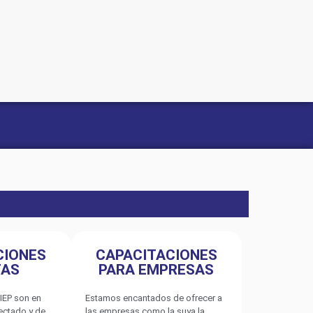
CIONES
CAPACITACIONES
TAS
PARA EMPRESAS
IEP son en
Estamos encantados de ofrecer a
nectado y de
las empresas como la suya la