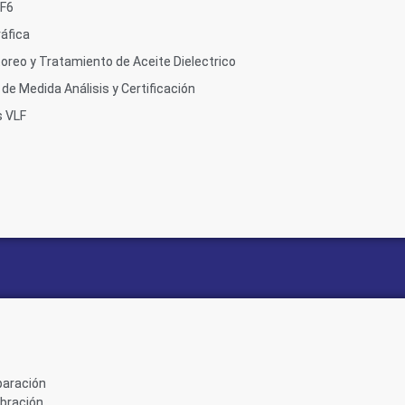
SF6
áfica
oreo y Tratamiento de Aceite Dielectrico
de Medida Análisis y Certificación
s VLF
paración
ibración