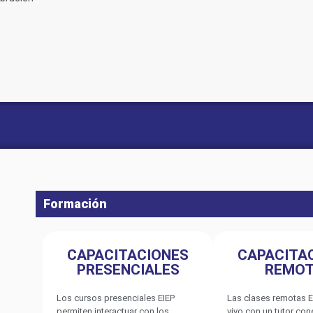
Formación
CAPACITACIONES
CAPACITA
PRESENCIALES
REMO
Los cursos presenciales EIEP
Las clases remotas E
permiten interactuar con los
vivo con un tutor co