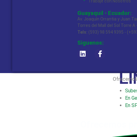
Trabaje con Nosotros
Guayaquil - Ecuador:
Av. Joaquín Orrantia y Juan 
Torres del Mall del Sol Torre A 
Tels:
(593) 98 594 9395 - (+59
Siguenos:
S
L
Ofrecemos p
Sube
En Ge
En S
Ofrecemos pr