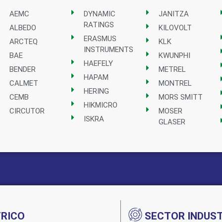
AEMC
DYNAMIC
JANITZA
RATINGS
ALBEDO
KILOVOLT
ERASMUS
ARCTEQ
KLK
INSTRUMENTS
BAE
KWUNPHI
HAEFELY
BENDER
METREL
HAPAM
CALMET
MONTREL
HERING
CEMB
MORS SMITT
HIKMICRO
CIRCUTOR
MOSER
ISKRA
GLASER
TRICO
SECTOR INDUST