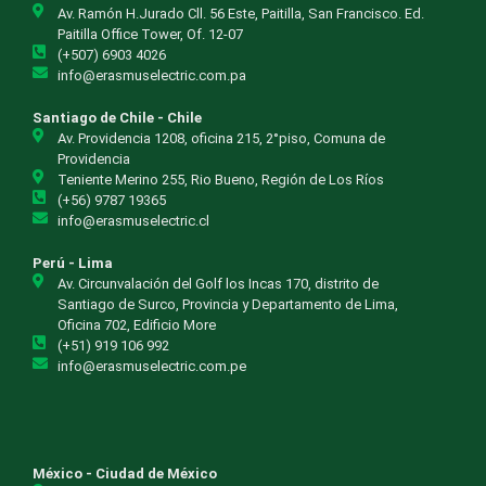
Av. Ramón H.Jurado Cll. 56 Este, Paitilla, San Francisco. Ed.
Paitilla Office Tower, Of. 12-07
(+507) 6903 4026
info@erasmuselectric.com.pa
Santiago de Chile - Chile
Av. Providencia 1208, oficina 215, 2°piso, Comuna de
Providencia
Teniente Merino 255, Rio Bueno, Región de Los Ríos
(+56) 9787 19365
info@erasmuselectric.cl
Perú - Lima
Av. Circunvalación del Golf los Incas 170, distrito de
Santiago de Surco, Provincia y Departamento de Lima,
Oficina 702, Edificio More
(+51) 919 106 992
info@erasmuselectric.com.pe
México - Ciudad de México