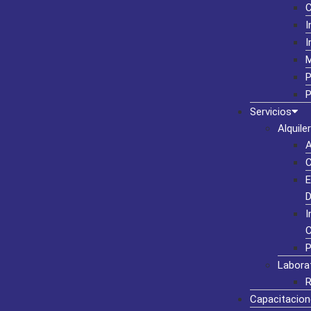
I
I
M
P
P
Servicios
Alquiler
A
C
E
D
I
C
P
Labora
R
Capacitacion