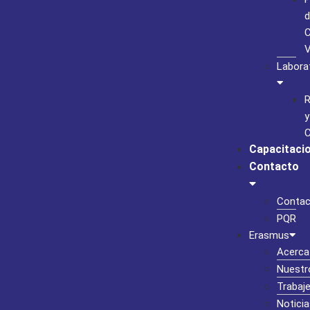
d
C
Labora
R
y
C
Capacitaci
Contacto
Contac
PQR
Erasmus
Acerca
Nuestr
Trabaj
Noticia