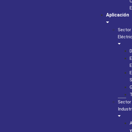
C
E
Aplicación
Sector
Eléctri
D
E
E
E
S
G
T
Sector
Industr
A
y