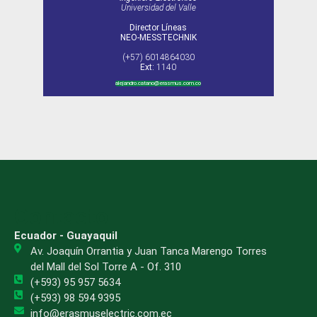
Universidad del Valle
Director Líneas
NEO-MESSTECHNIK
(+57) 6014864030
Ext:
1140
alejandro.catano@erasmus.com.co
Contacto
Ecuador - Guayaquil
Av. Joaquín Orrantia y Juan Tanca Marengo Torres
del Mall del Sol Torre A - Of. 310
(+593) 95 957 5634
(+593) 98 594 9395
info@erasmuselectric.com.ec