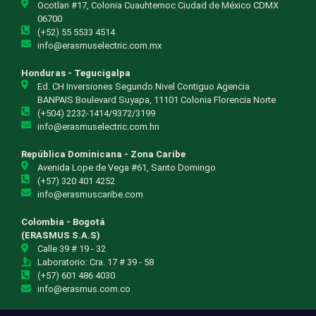
Ocotlan #17, Colonia Cuauhtemoc Ciudad de México CDMX
06700
(+52) 55 5533 4514
info@erasmuselectric.com.mx
Honduras - Tegucigalpa
Ed. CH Inversiones Segundo Nivel Contiguo Agencia
BANPAIS Boulevard Suyapa, 11101 Colonia Florencia Norte
(+504) 2232-1414/9372/3199
info@erasmuselectric.com.hn
República Dominicana - Zona Caribe
Avenida Lope de Vega #61, Santo Domingo
(+57) 320 401 4252
info@erasmuscaribe.com
Colombia - Bogotá
(ERASMUS S.A.S)
Calle 39 # 19 - 32
Laboratorio: Cra. 17 # 39 - 58
(+57) 601 486 4030
info@erasmus.com.co