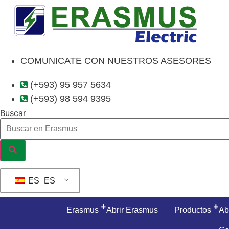
Ir
al
contenido
COMUNICATE CON NUESTROS ASESORES
(+593) 95 957 5634
(+593) 98 594 9395
Buscar
ES_ES
Erasmus
Abrir Erasmus
Productos
Ab