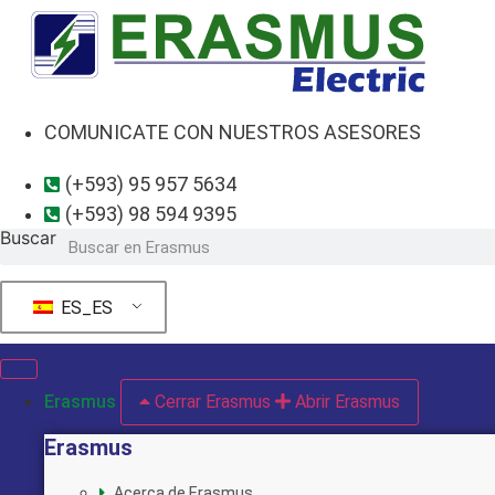
Ir
al
contenido
COMUNICATE CON NUESTROS ASESORES
(+593) 95 957 5634
(+593) 98 594 9395
Buscar
ES_ES
Erasmus
Cerrar Erasmus
Abrir Erasmus
Erasmus
Acerca de Erasmus