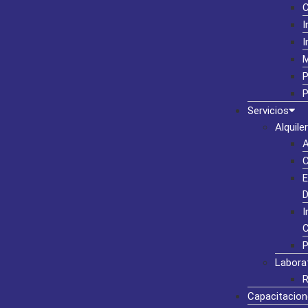
I
I
M
P
P
Servicios
Alquiler
A
C
E
D
I
C
P
Labora
R
Capacitacion