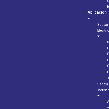
C
E
Aplicación
Sector
Eléctri
D
E
E
E
S
G
T
Sector
Industr
A
y