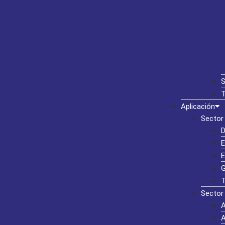
S
T
Aplicación
Sector 
D
E
E
G
T
Sector 
A
A