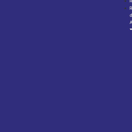
R
R
d
A