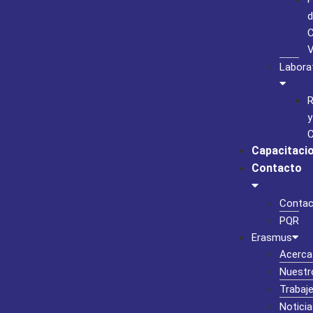
d
C
Labora
R
y
C
Capacitaci
Contacto
Contac
PQR
Erasmus
Acerca
Nuestr
Trabaj
Noticia