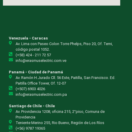
Venezuela - Caracas
Av. Lima con Paseo Colon Torre Phelps, Piso 20, Of. Temi,
código postal 1052.
(+58) 424 - 211 72 57
info@erasmuselectric.com.ve
Panamá - Ciudad de Panamá
Av. Ramón H.Jurado Cll. 56 Este, Paitilla, San Francisco. Ed.
Paitilla Office Tower, Of. 12-07
(+507) 6903 4026
info@erasmuselectric.com.pa
Santiago de Chile - Chile
Av. Providencia 1208, oficina 215, 2°piso, Comuna de
Providencia
Teniente Merino 255, Rio Bueno, Región de Los Ríos
(+56) 9787 19365