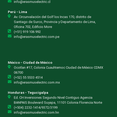
info@erasmuselectric.cl
Perú - Lima
Av. Circunvalación del Golf los Incas 170, distrito de
Santiago de Surco, Provincia y Departamento de Lima,
Oficina 702, Edificio More
(+51) 919 106 992
info@erasmuselectric.com.pe
México - Ciudad de México
Ocotlan #17, Colonia Cuauhtemoc Ciudad de México CDMX
06700
(+52) 55 5533 4514
info@erasmuselectric.com.mx
Honduras - Tegucigalpa
Ed. CH Inversiones Segundo Nivel Contiguo Agencia
BANPAIS Boulevard Suyapa, 11101 Colonia Florencia Norte
(+504) 2232-1414/9372/3199
info@erasmuselectric.com.hn