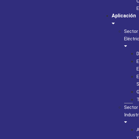
C
E
Aplicación
Sector
Eléctri
D
E
E
E
S
G
T
Sector
Industr
A
y