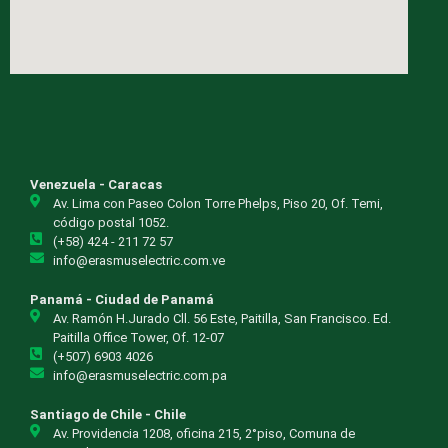
Venezuela - Caracas
Av. Lima con Paseo Colon Torre Phelps, Piso 20, Of. Temi,
código postal 1052.
(+58) 424 - 211 72 57
info@erasmuselectric.com.ve
Panamá - Ciudad de Panamá
Av. Ramón H.Jurado Cll. 56 Este, Paitilla, San Francisco. Ed.
Paitilla Office Tower, Of. 12-07
(+507) 6903 4026
info@erasmuselectric.com.pa
Santiago de Chile - Chile
Av. Providencia 1208, oficina 215, 2°piso, Comuna de