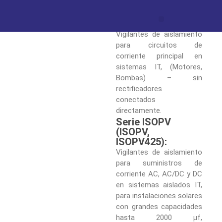
Móviles).
Serie IR (IR470LY,
IR470LY2-4061):
Vigilantes de aislamiento
para circuitos de
corriente principal en
sistemas IT, (Motores,
Bombas) – sin
rectificadores
conectados
directamente.
Serie ISOPV
(ISOPV,
ISOPV425):
Vigilantes de aislamiento
para suministros de
corriente AC, AC/DC y DC
en sistemas aislados IT,
para instalaciones solares
con grandes capacidades
hasta 2000 µf,