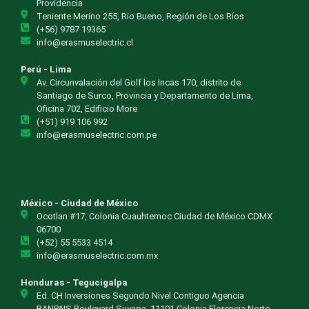
Providencia
Teniente Merino 255, Rio Bueno, Región de Los Ríos
(+56) 9787 19365
info@erasmuselectric.cl
Perú - Lima
Av. Circunvalación del Golf los Incas 170, distrito de
Santiago de Surco, Provincia y Departamento de Lima,
Oficina 702, Edificio More
(+51) 919 106 992
info@erasmuselectric.com.pe
México - Ciudad de México
Ocotlan #17, Colonia Cuauhtemoc Ciudad de México CDMX
06700
(+52) 55 5533 4514
info@erasmuselectric.com.mx
Honduras - Tegucigalpa
Ed. CH Inversiones Segundo Nivel Contiguo Agencia
BANPAIS Boulevard Suyapa, 11101 Colonia Florencia Norte