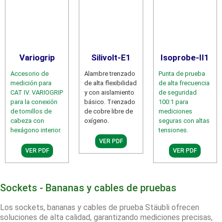
Variogrip
Silivolt-E1
Isoprobe-II1
Accesorio de
Alambre trenzado
Punta de prueba
medición para
de alta flexibilidad
de alta frecuencia
CAT IV. VARIOGRIP
y con aislamiento
de seguridad
para la conexión
básico. Trenzado
100:1 para
de tornillos de
de cobre libre de
mediciones
cabeza con
oxígeno.
seguras con altas
hexágono interior.
tensiones.
VER PDF
VER PDF
VER PDF
Sockets - Bananas y cables de pruebas
Los sockets, bananas y cables de prueba Stäubli ofrecen
soluciones de alta calidad, garantizando mediciones precisas,