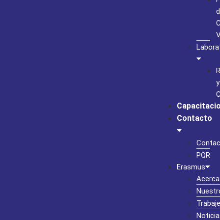
d
C
Labora
R
y
C
Capacitaci
Contacto
Contac
PQR
Erasmus
Acerca
Nuestr
Trabaj
Noticia