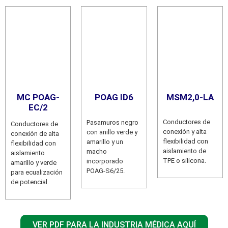
MC POAG-
POAG ID6
MSM2,0-LA
EC/2
Conductores de
Pasamuros negro
Conductores de
conexión y alta
con anillo verde y
conexión de alta
flexibilidad con
amarillo y un
flexibilidad con
aislamiento de
macho
aislamiento
TPE o silicona.
incorporado
amarillo y verde
POAG-S6/25.
para ecualización
de potencial.
VER PDF PARA LA INDUSTRIA MÉDICA AQUÍ