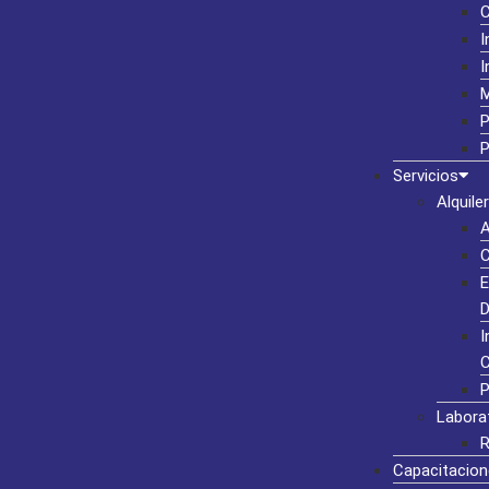
I
I
M
P
P
Servicios
Alquiler
A
C
E
D
I
C
P
Labora
R
Capacitacion