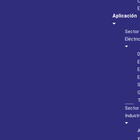
C
E
Aplicación
Sector
Eléctri
D
E
E
E
S
G
T
Sector
Industr
A
y