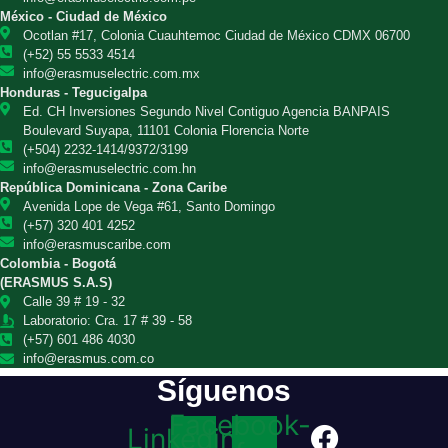
México - Ciudad de México
Ocotlan #17, Colonia Cuauhtemoc Ciudad de México CDMX 06700
(+52) 55 5533 4514
info@erasmuselectric.com.mx
Honduras - Tegucigalpa
Ed. CH Inversiones Segundo Nivel Contiguo Agencia BANPAIS
Boulevard Suyapa, 11101 Colonia Florencia Norte
(+504) 2232-1414/9372/3199
info@erasmuselectric.com.hn
República Dominicana - Zona Caribe
Avenida Lope de Vega #61, Santo Domingo
(+57) 320 401 4252
info@erasmuscaribe.com
Colombia - Bogotá
(ERASMUS S.A.S)
Calle 39 # 19 - 32
Laboratorio: Cra. 17 # 39 - 58
(+57) 601 486 4030
info@erasmus.com.co
Síguenos
Facebook-
Linkedin