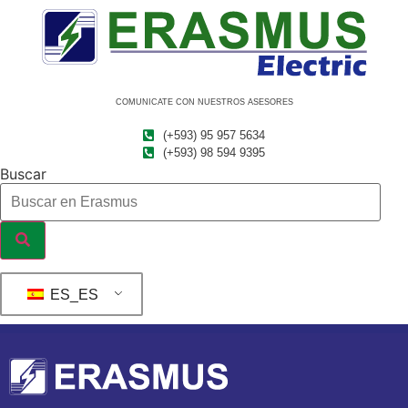
Ir
al
contenido
COMUNICATE CON NUESTROS ASESORES
(+593) 95 957 5634
(+593) 98 594 9395
Buscar
ES_ES