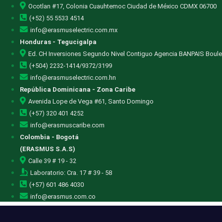
Ocotlan #17, Colonia Cuauhtemoc Ciudad de México CDMX 06700
(+52) 55 5533 4514
info@erasmuselectric.com.mx
Honduras - Tegucigalpa
Ed. CH Inversiones Segundo Nivel Contiguo Agencia BANPAIS Boule
(+504) 2232-1414/9372/3199
info@erasmuselectric.com.hn
República Dominicana - Zona Caribe
Avenida Lope de Vega #61, Santo Domingo
(+57) 320 401 4252
info@erasmuscaribe.com
Colombia - Bogotá
(ERASMUS S.A.S)
Calle 39 # 19 - 32
Laboratorio: Cra. 17 # 39 - 58
(+57) 601 486 4030
info@erasmus.com.co