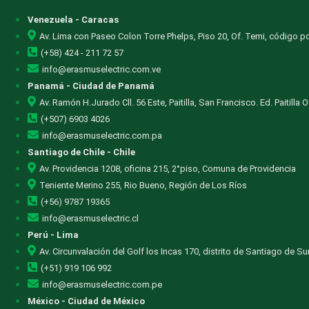
Venezuela - Caracas
Av. Lima con Paseo Colon Torre Phelps, Piso 20, Of. Temi, código po
(+58) 424 - 211 72 57
info@erasmuselectric.com.ve
Panamá - Ciudad de Panamá
Av. Ramón H.Jurado Cll. 56 Este, Paitilla, San Francisco. Ed. Paitilla 
(+507) 6903 4026
info@erasmuselectric.com.pa
Santiago de Chile - Chile
Av. Providencia 1208, oficina 215, 2°piso, Comuna de Providencia
Teniente Merino 255, Rio Bueno, Región de Los Ríos
(+56) 9787 19365
info@erasmuselectric.cl
Perú - Lima
Av. Circunvalación del Golf los Incas 170, distrito de Santiago de S
(+51) 919 106 992
info@erasmuselectric.com.pe
México - Ciudad de México