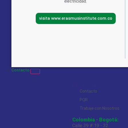
electricidad.
visita www.erasmusinstitute.com.co
Contacto
Contacto
Contacto
PQR
Trabaje con Nosotros
Colombia - Bogotá:
Calle 39 # 19 - 32