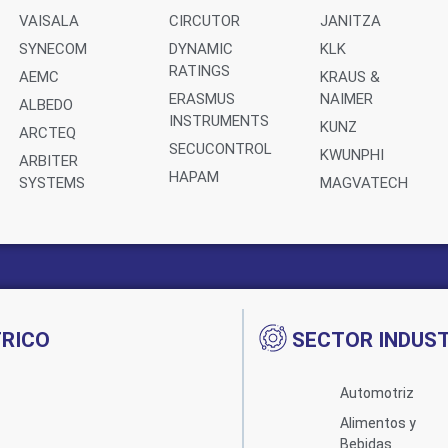
VAISALA
CIRCUTOR
JANITZA
SYNECOM
DYNAMIC
KLK
RATINGS
AEMC
KRAUS &
ERASMUS
NAIMER
ALBEDO
INSTRUMENTS
KUNZ
ARCTEQ
SECUCONTROL
KWUNPHI
ARBITER
HAPAM
SYSTEMS
MAGVATECH
TRICO
SECTOR INDUST
Automotriz
Alimentos y
Bebidas