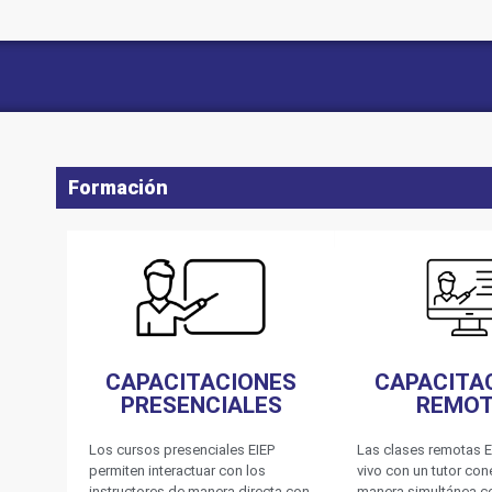
Formación
CAPACITACIONES
CAPACITA
PRESENCIALES
REMO
Los cursos presenciales EIEP
Las clases remotas E
permiten interactuar con los
vivo con un tutor co
instructores de manera directa con
manera simultánea c