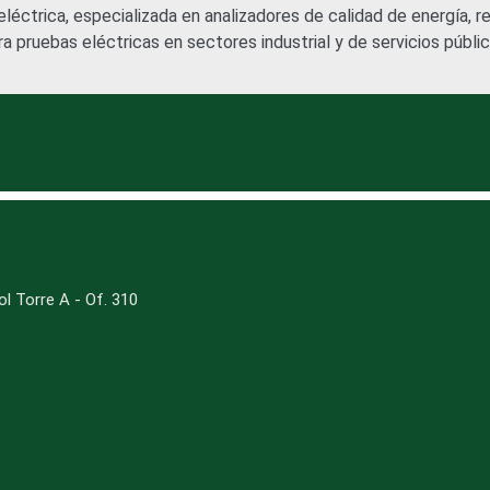
éctrica, especializada en analizadores de calidad de energía, res
ra pruebas eléctricas en sectores industrial y de servicios públic
l Torre A - Of. 310