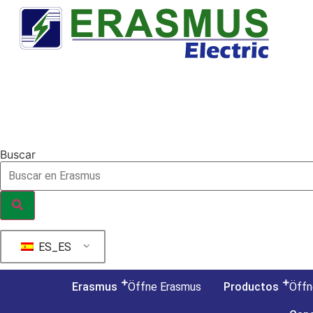
Ir
al
contenido
Buscar
ES_ES
Erasmus
Öffne Erasmus
Productos
Öffn