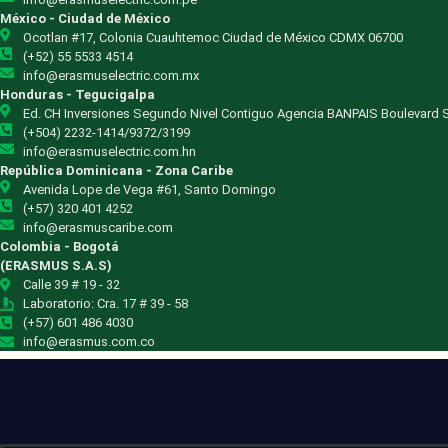
México - Ciudad de México
Ocotlan #17, Colonia Cuauhtemoc Ciudad de México CDMX 06700
(+52) 55 5533 4514
info@erasmuselectric.com.mx
Honduras - Tegucigalpa
Ed. CH Inversiones Segundo Nivel Contiguo Agencia BANPAIS Boulevard S
(+504) 2232-1414/9372/3199
info@erasmuselectric.com.hn
República Dominicana - Zona Caribe
Avenida Lope de Vega #61, Santo Domingo
(+57) 320 401 4252
info@erasmuscaribe.com
Colombia - Bogotá
(ERASMUS S.A.S)
Calle 39 # 19 - 32
Laboratorio: Cra. 17 # 39 - 58
(+57) 601 486 4030
info@erasmus.com.co