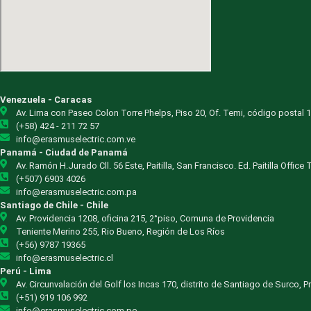
Venezuela - Caracas
Av. Lima con Paseo Colon Torre Phelps, Piso 20, Of. Temi, código postal 
(+58) 424 - 211 72 57
info@erasmuselectric.com.ve
Panamá - Ciudad de Panamá
Av. Ramón H.Jurado Cll. 56 Este, Paitilla, San Francisco. Ed. Paitilla Office 
(+507) 6903 4026
info@erasmuselectric.com.pa
Santiago de Chile - Chile
Av. Providencia 1208, oficina 215, 2°piso, Comuna de Providencia
Teniente Merino 255, Rio Bueno, Región de Los Ríos
(+56) 9787 19365
info@erasmuselectric.cl
Perú - Lima
Av. Circunvalación del Golf los Incas 170, distrito de Santiago de Surco, 
(+51) 919 106 992
info@erasmuselectric.com.pe