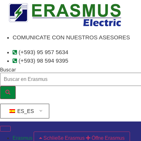
Ir
al
contenido
COMUNICATE CON NUESTROS ASESORES
(+593) 95 957 5634
(+593) 98 594 9395
Buscar
ES_ES
Erasmus
Schließe Erasmus
Öffne Erasmus