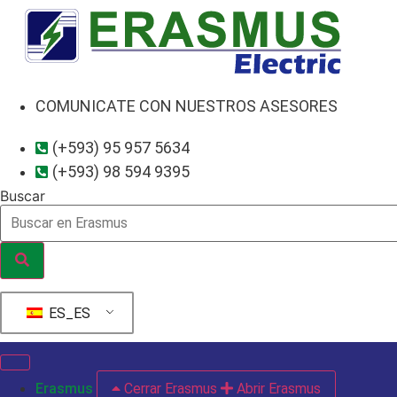
Ir
al
contenido
COMUNICATE CON NUESTROS ASESORES
(+593) 95 957 5634
(+593) 98 594 9395
Buscar
ES_ES
Erasmus
Cerrar Erasmus
Abrir Erasmus