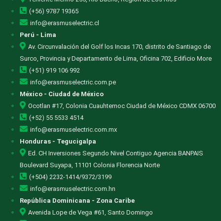
(+56) 9787 19365
info@erasmuselectric.cl
Perú - Lima
Av. Circunvalación del Golf los Incas 170, distrito de Santiago de
Surco, Provincia y Departamento de Lima, Oficina 702, Edificio More
(+51) 919 106 992
info@erasmuselectric.com.pe
México - Ciudad de México
Ocotlan #17, Colonia Cuauhtemoc Ciudad de México CDMX 06700
(+52) 55 5533 4514
info@erasmuselectric.com.mx
Honduras - Tegucigalpa
Ed. CH Inversiones Segundo Nivel Contiguo Agencia BANPAIS
Boulevard Suyapa, 11101 Colonia Florencia Norte
(+504) 2232-1414/9372/3199
info@erasmuselectric.com.hn
República Dominicana - Zona Caribe
Avenida Lope de Vega #61, Santo Domingo