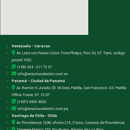
Venezuela - Caracas
Av. Lima con Paseo Colon Torre Phelps, Piso 20, Of. Temi, código
postal 1052.
(+58) 424 - 211 72 57
info@erasmuselectric.com.ve
Panamá - Ciudad de Panamá
Av. Ramón H.Jurado Cll. 56 Este, Paitilla, San Francisco. Ed. Paitilla
Office Tower, Of. 12-07
(+507) 6903 4026
info@erasmuselectric.com.pa
Santiago de Chile - Chile
Av. Providencia 1208, oficina 215, 2°piso, Comuna de Providencia
Teniente Merino 255, Rio Bueno, Región de Los Ríos