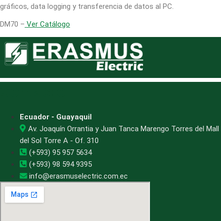
gráficos, data logging y transferencia de datos al PC.
DM70 –
Ver Catálogo
Contacto
Ecuador - Guayaquil
Av. Joaquín Orrantia y Juan Tanca Marengo Torres del Mall
del Sol Torre A - Of. 310
(+593) 95 957 5634
(+593) 98 594 9395
info@erasmuselectric.com.ec