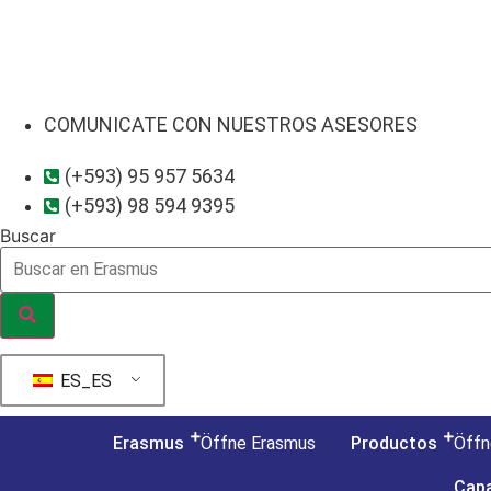
Ir
al
contenido
COMUNICATE CON NUESTROS ASESORES
(+593) 95 957 5634
(+593) 98 594 9395
Buscar
ES_ES
Erasmus
Öffne Erasmus
Productos
Öffn
Capa