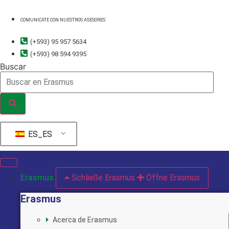
Ir
al
COMUNICATE CON NUESTROS ASESORES
contenido
(+593) 95 957 5634
(+593) 98 594 9395
Buscar
ES_ES
Erasmus
Schließe Erasmus
Öffne Erasmus
Erasmus
Acerca de Erasmus