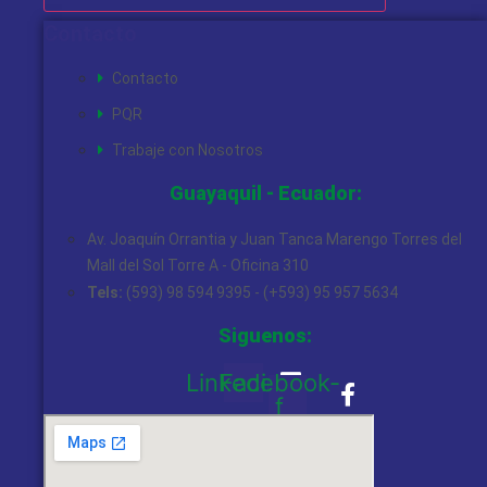
Contacto
Contacto
PQR
Trabaje con Nosotros
Guayaquil - Ecuador:
Av. Joaquín Orrantia y Juan Tanca Marengo Torres del
Mall del Sol Torre A - Oficina 310
Tels:
(593) 98 594 9395 - (+593) 95 957 5634
Siguenos:
Linkedin
Facebook-
f