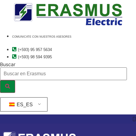
Ir
al
contenido
COMUNICATE CON NUESTROS ASESORES
(+593) 95 957 5634
(+593) 98 594 9395
Buscar
ES_ES