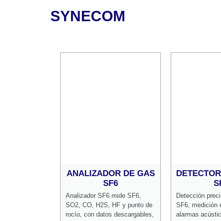
SYNECOM
ANALIZADOR DE GAS
DETECTOR
SF6
S
Analizador SF6 mide SF6,
Detección prec
SO2, CO, H2S, HF y punto de
SF6, medición 
rocío, con datos descargables,
alarmas acústic