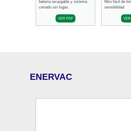
batería recargable y sistema
filtro fácil de li
cerrado sin fugas.
sensibilidad.
VER PDF
VER
ENERVAC