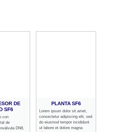
SOR DE
PLANTA SF6
O SF6
Lorem ipsum dolor sit amet,
consectetur adipiscing elit, sed
o con
do eiusmod tempor incididunt
tal de
ut labore et dolore magna
troválvula DN8,