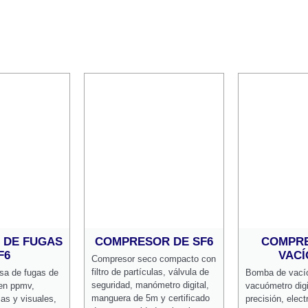
 DE FUGAS
COMPRESOR DE SF6
COMPRE
F6
VACÍ
Compresor seco compacto con
filtro de partículas, válvula de
isa de fugas de
Bomba de vací
seguridad, manómetro digital,
en ppmv,
vacuómetro digi
manguera de 5m y certificado
as y visuales,
precisión, elec