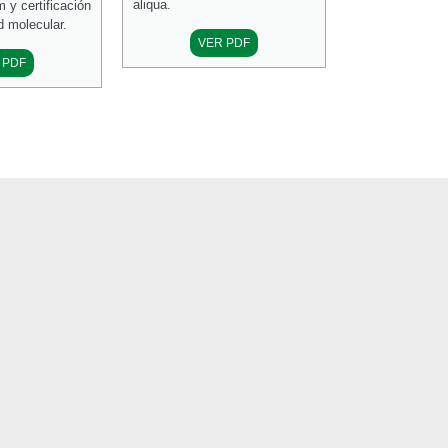
aliqua.
y certificación
d molecular.
VER PDF
 PDF