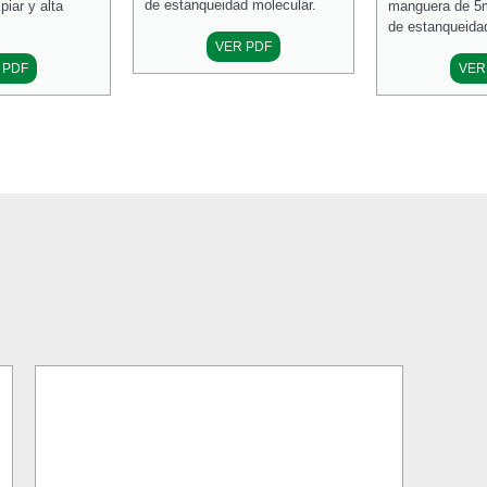
de estanqueidad molecular.
mpiar y alta
manguera de 5m 
de estanqueida
VER PDF
 PDF
VER