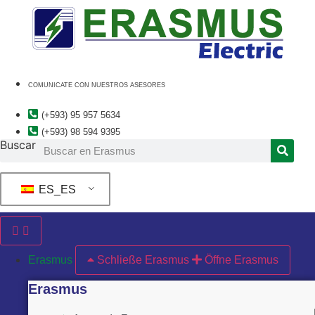
Ir
al
contenido
COMUNICATE CON NUESTROS ASESORES
(+593) 95 957 5634
(+593) 98 594 9395
Buscar
ES_ES
Erasmus
Schließe Erasmus
Öffne Erasmus
Erasmus