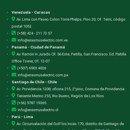
Venezuela - Caracas
Av. Lima con Paseo Colon Torre Phelps, Piso 20, Of. Temi, código
postal 1052.
(+58) 424 - 211 72 57
info@erasmuselectric.com.ve
Panamá - Ciudad de Panamá
Av. Ramón H.Jurado Cll. 56 Este, Paitilla, San Francisco. Ed. Paitilla
Office Tower, Of. 12-07
(+507) 6903 4026
info@erasmuselectric.com.pa
Santiago de Chile - Chile
Av. Providencia 1208, oficina 215, 2°piso, Comuna de Providencia
Teniente Merino 255, Rio Bueno, Región de Los Ríos
(+56) 9787 19365
info@erasmuselectric.cl
Perú - Lima
Av. Circunvalación del Golf los Incas 170, distrito de Santiago de