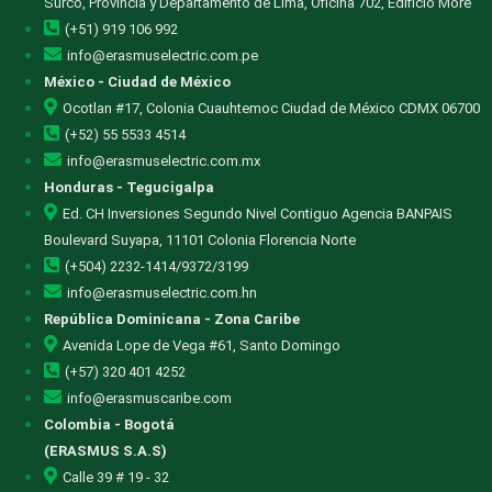
Surco, Provincia y Departamento de Lima, Oficina 702, Edificio More
(+51) 919 106 992
info@erasmuselectric.com.pe
México - Ciudad de México
Ocotlan #17, Colonia Cuauhtemoc Ciudad de México CDMX 06700
(+52) 55 5533 4514
info@erasmuselectric.com.mx
Honduras - Tegucigalpa
Ed. CH Inversiones Segundo Nivel Contiguo Agencia BANPAIS
Boulevard Suyapa, 11101 Colonia Florencia Norte
(+504) 2232-1414/9372/3199
info@erasmuselectric.com.hn
República Dominicana - Zona Caribe
Avenida Lope de Vega #61, Santo Domingo
(+57) 320 401 4252
info@erasmuscaribe.com
Colombia - Bogotá
(ERASMUS S.A.S)
Calle 39 # 19 - 32