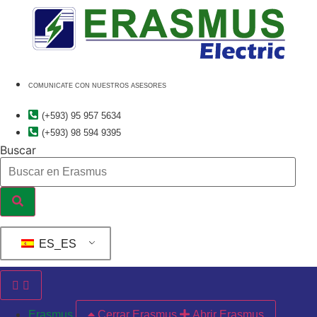
Ir
al
contenido
COMUNICATE CON NUESTROS ASESORES
(+593) 95 957 5634
(+593) 98 594 9395
Buscar
ES_ES
Erasmus
Cerrar Erasmus
Abrir Erasmus