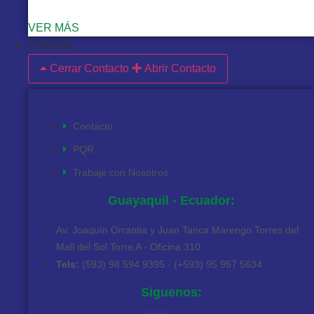
VER MÁS
Contacto
Cerrar Contacto
Abrir Contacto
Contacto
Contacto
PQR
Trabaje con Nosotros
Guayaquil - Ecuador:
Av. Joaquín Orrantia y Juan Tanca Marengo Torres del
Mall del Sol Torre A - Oficina 310
Tels:
(593) 98 594 9395 - (+593) 95 957 5634
Siguenos: