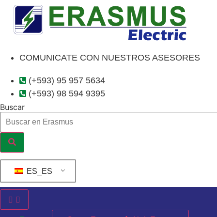
Ir
al
contenido
COMUNICATE CON NUESTROS ASESORES
(+593) 95 957 5634
(+593) 98 594 9395
Buscar
ES_ES