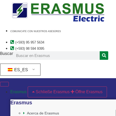
Ir
al
contenido
COMUNICATE CON NUESTROS ASESORES
(+593) 95 957 5634
(+593) 98 594 9395
Buscar
ES_ES
Erasmus
Schließe Erasmus
Öffne Erasmus
Erasmus
Acerca de Erasmus