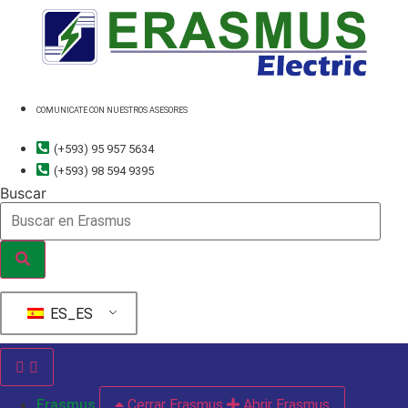
Ir
al
contenido
COMUNICATE CON NUESTROS ASESORES
(+593) 95 957 5634
(+593) 98 594 9395
Buscar
ES_ES
Erasmus
Cerrar Erasmus
Abrir Erasmus