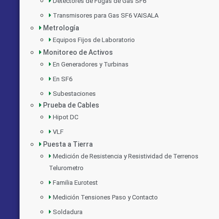
Detectores de Fugas de Gas SF6
Transmisores para Gas SF6 VAISALA
Metrología
Equipos Fijos de Laboratorio
Monitoreo de Activos
En Generadores y Turbinas
En SF6
Subestaciones
Prueba de Cables
Hipot DC
VLF
Puesta a Tierra
Medición de Resistencia y Resistividad de Terrenos
Telurometro
Familia Eurotest
Medición Tensiones Paso y Contacto
Soldadura