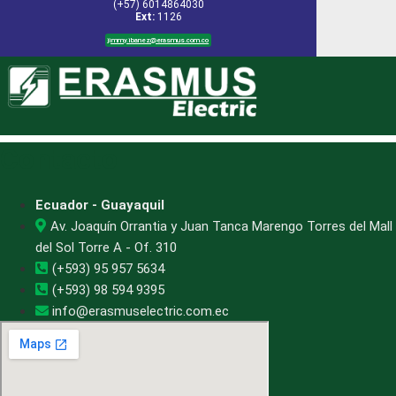
(+57) 6014864030
Ext:
1126
jimmy.ibanez@erasmus.com.co
Contacto
Ecuador - Guayaquil
Av. Joaquín Orrantia y Juan Tanca Marengo Torres del Mall
del Sol Torre A - Of. 310
(+593) 95 957 5634
(+593) 98 594 9395
info@erasmuselectric.com.ec