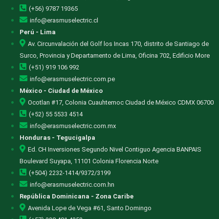
(+56) 9787 19365
info@erasmuselectric.cl
Perú - Lima
Av. Circunvalación del Golf los Incas 170, distrito de Santiago de
Surco, Provincia y Departamento de Lima, Oficina 702, Edificio More
(+51) 919 106 992
info@erasmuselectric.com.pe
México - Ciudad de México
Ocotlan #17, Colonia Cuauhtemoc Ciudad de México CDMX 06700
(+52) 55 5533 4514
info@erasmuselectric.com.mx
Honduras - Tegucigalpa
Ed. CH Inversiones Segundo Nivel Contiguo Agencia BANPAIS
Boulevard Suyapa, 11101 Colonia Florencia Norte
(+504) 2232-1414/9372/3199
info@erasmuselectric.com.hn
República Dominicana - Zona Caribe
Avenida Lope de Vega #61, Santo Domingo