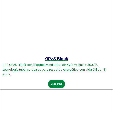
OPzS Block
Los OPzS Block son bloques ventilados de 6V/12V, hasta 300 Ah,
tecnología tubular, ideales para respaldo energético con vida útil de 18
años.
VER PDF