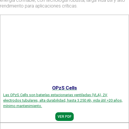
energía confiable, con tecnología robusta, larga vida útil y alto
rendimiento para aplicaciones críticas.
OPzS Cells
Las OPzS Cells son baterías estacionarias ventiladas (VLA), 2V,
electrodos tubulares, alta durabilidad, hasta 3.250 Ah, vida útil >20 años,
mínimo mantenimiento.
VER PDF