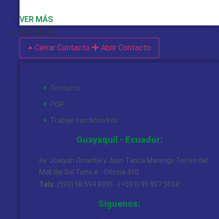
VER MÁS
Contacto
Cerrar Contacto
Abrir Contacto
Contacto
Contacto
PQR
Trabaje con Nosotros
Guayaquil - Ecuador:
Av. Joaquín Orrantia y Juan Tanca Marengo Torres del
Mall del Sol Torre A - Oficina 310
Tels:
(593) 98 594 9395 - (+593) 95 957 5634
Siguenos: