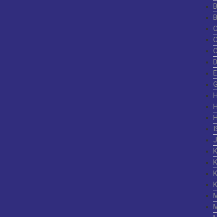
G
I
K
K