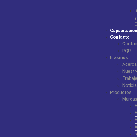
C
R
y
C
Capacitacio
Contacto
Contac
PQR
Erasmus
Acerca
Nuestr
Trabaj
Noticia
Productos
Marcas
b