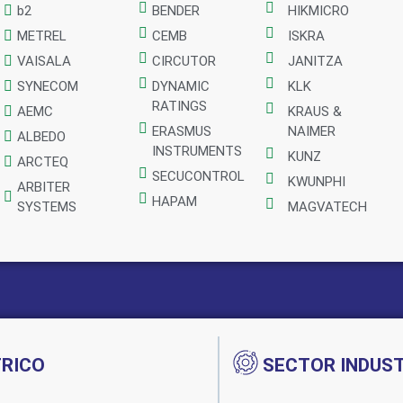
b2
BENDER
HIKMICRO
METREL
CEMB
ISKRA
VAISALA
CIRCUTOR
JANITZA
SYNECOM
DYNAMIC
KLK
RATINGS
AEMC
KRAUS &
ERASMUS
NAIMER
ALBEDO
INSTRUMENTS
KUNZ
ARCTEQ
SECUCONTROL
KWUNPHI
ARBITER
HAPAM
SYSTEMS
MAGVATECH
TRICO
SECTOR INDUST