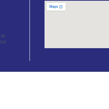
- 58
4030