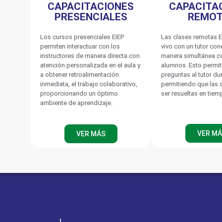
CAPACITACIONES
CAPACITA
PRESENCIALES
REMO
Los cursos presenciales EIEP
Las clases remotas E
permiten interactuar con los
vivo con un tutor co
instructores de manera directa con
manera simultánea c
atención personalizada en el aula y
alumnos. Esto permit
a obtener retroalimentación
preguntas al tutor du
inmediata, el trabajo colaborativo,
permitiendo que las
proporcionando un óptimo
ser resueltas en tiem
ambiente de aprendizaje.
VER M
VER MÁS