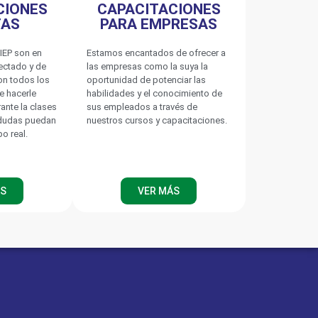
CIONES
CAPACITACIONES
TAS
PARA EMPRESAS
IEP son en
Estamos encantados de ofrecer a
nectado y de
las empresas como la suya la
on todos los
oportunidad de potenciar las
e hacerle
habilidades y el conocimiento de
rante la clases
sus empleados a través de
 dudas puedan
nuestros cursos y capacitaciones.
po real.
ÁS
VER MÁS