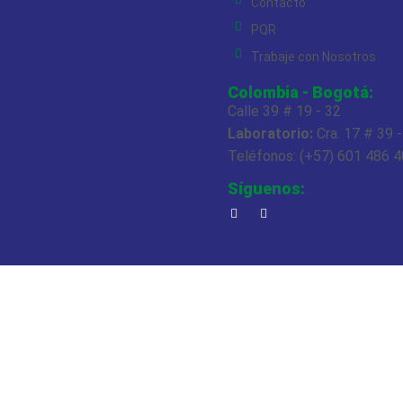
Contacto
PQR
Trabaje con Nosotros
Colombia - Bogotá:
Calle 39 # 19 - 32
Laboratorio:
Cra. 17 # 39 
Teléfonos: (+57) 601 486 
Síguenos: