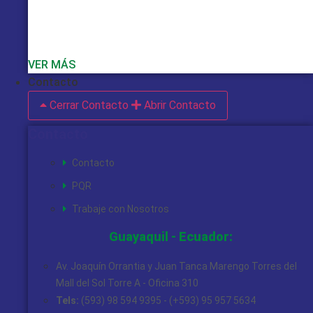
VER MÁS
Contacto
Cerrar Contacto
Abrir Contacto
Contacto
Contacto
PQR
Trabaje con Nosotros
Guayaquil - Ecuador:
Av. Joaquín Orrantia y Juan Tanca Marengo Torres del
Mall del Sol Torre A - Oficina 310
Tels:
(593) 98 594 9395 - (+593) 95 957 5634