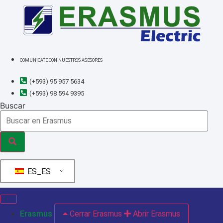
Ir
al
contenido
COMUNICATE CON NUESTROS ASESORES
(+593) 95 957 5634
(+593) 98 594 9395
Buscar
ES_ES
Erasmus
Cerrar Erasmus
Abrir Erasmus