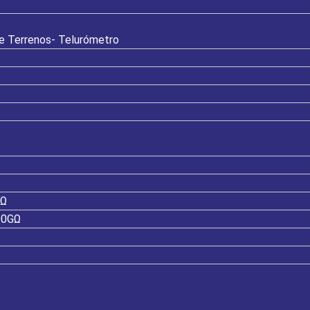
de Terrenos- Telurómetro
GΩ
100GΩ