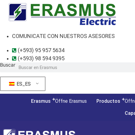
Ir
al
contenido
COMUNICATE CON NUESTROS ASESORES
(+593) 95 957 5634
(+593) 98 594 9395
Buscar
ES_ES
Erasmus
Öffne Erasmus
Productos
Öffn
Capa