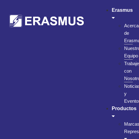
Erasmus
Acerca
de
Erasm
Nuestr
Equipo
Trabaje
con
Nosotr
Noticia
y
Evento
Productos
Marca
Repres