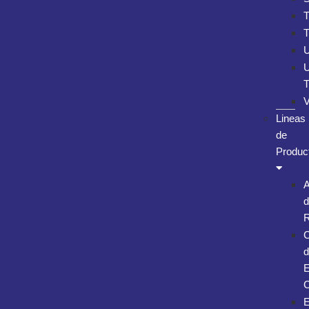
Lineas
de
Produc
A
d
d
E
C
E