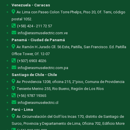
Venezuela - Caracas
Av. Lima con Paseo Colon Torre Phelps, Piso 20, Of. Temi, código
postal 1052.
(+58) 424 - 211 72 57
info@erasmuselectric.com.ve
Panamá - Ciudad de Panamá
Av. Ramón H.Jurado Cll. 56 Este, Paitilla, San Francisco. Ed. Paitilla
Office Tower, Of. 12-07
(+507) 6903 4026
info@erasmuselectric.com.pa
Santiago de Chile - Chile
Av. Providencia 1208, oficina 215, 2°piso, Comuna de Providencia
Teniente Merino 255, Rio Bueno, Región de Los Ríos
(+56) 9787 19365
info@erasmuselectric.cl
Perú - Lima
Av. Circunvalación del Golf los Incas 170, distrito de Santiago de
Surco, Provincia y Departamento de Lima, Oficina 702, Edificio More