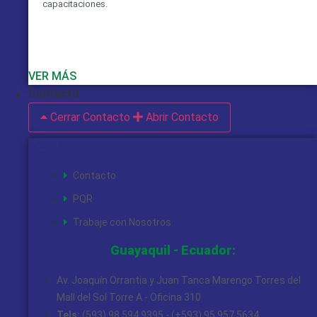
capacitaciones.
VER MÁS
Contacto
Cerrar Contacto
Abrir Contacto
Contacto
Contacto
PQR
Trabaje con Nosotros
Guayaquil - Ecuador:
Av. Joaquín Orrantia y Juan Tanca Marengo Torres del
Mall del Sol Torre A - Oficina 310
Tels:
(593) 98 594 9395 - (+593) 95 957 5634