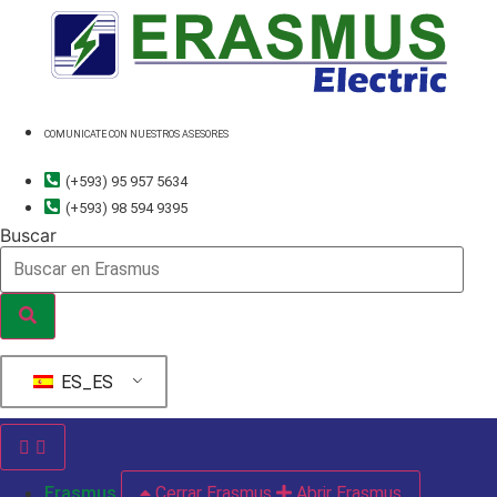
Ir
al
contenido
COMUNICATE CON NUESTROS ASESORES
(+593) 95 957 5634
(+593) 98 594 9395
Buscar
ES_ES
Erasmus
Cerrar Erasmus
Abrir Erasmus