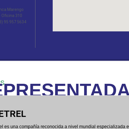
Tanca Marengo
- Oficina 310
3) 95 957 5634
S
EPRESENTAD
ETREL
el es una compañía reconocida a nivel mundial especializada e