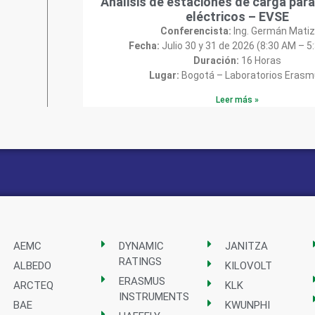
Análisis de estaciones de carga para
eléctricos – EVSE
Conferencista:
Ing. Germán Matiz
Fecha:
Julio 30 y 31 de 2026 (8:30 AM – 5
Duración:
16 Horas
Lugar:
Bogotá – Laboratorios Eras
Leer más »
AEMC
DYNAMIC
JANITZA
RATINGS
ALBEDO
KILOVOLT
ERASMUS
ARCTEQ
KLK
INSTRUMENTS
BAE
KWUNPHI