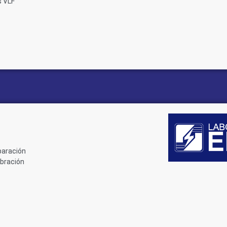
s VLF
paración
ibración